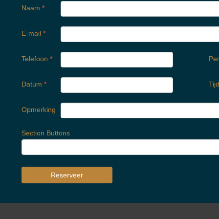
Naam
*
E-mail
*
Telefoon
*
Pe
Datum
*
Tij
Opmerking
Section Buttons