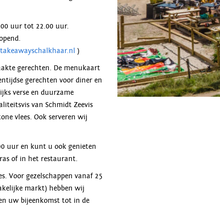
00 uur tot 22.00 uur.
eopend.
akeawayschalkhaar.nl
)
aakte gerechten. De menukaart
entijdse gerechten voor diner en
lijks verse en duurzame
liteitsvis van Schmidt Zeevis
ne vlees. Ook serveren wij
00 uur en kunt u ook genieten
ras of in het restaurant.
es. Voor gezelschappen vanaf 25
akelijke markt) hebben wij
en uw bijeenkomst tot in de