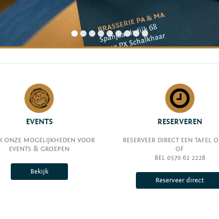
EVENTS
RESERVEREN
JK ONZE MOGELIJKHEDEN VOOR
RESERVEER DIRECT EEN TAFEL 
EVENTS & GROEPEN
OF
BEL 0570 62 2228
Bekijk
Reserveer direct